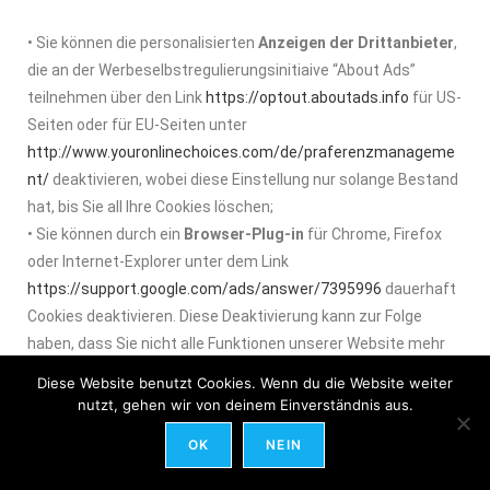
• Sie können die personalisierten
Anzeigen der Drittanbieter
,
die an der Werbeselbstregulierungsinitiaive “About Ads”
teilnehmen über den Link
https://optout.aboutads.info
für US-
Seiten oder für EU-Seiten unter
http://www.youronlinechoices.com/de/praferenzmanageme
nt/
deaktivieren, wobei diese Einstellung nur solange Bestand
hat, bis Sie all Ihre Cookies löschen;
• Sie können durch ein
Browser-Plug-in
für Chrome, Firefox
oder Internet-Explorer unter dem Link
https://support.google.com/ads/answer/7395996
dauerhaft
Cookies deaktivieren. Diese Deaktivierung kann zur Folge
haben, dass Sie nicht alle Funktionen unserer Website mehr
vollumfänglich nutzen können.
Diese Website benutzt Cookies. Wenn du die Website weiter
nutzt, gehen wir von deinem Einverständnis aus.
In der Datenschutzerklärung für Werbung von Google unter
OK
NEIN
https://policies.google.com/technologies/ads
finden Sie
weitere Informationen zur Verwendung von Google Cookies in